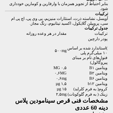
بنابر احتیاط از تجویز همزمان با وارفارین و کومارین خودداری
شود.
ترکیبات
آویسل، نشاسته ذرت، استئارات منیزیم، پی وی پی، اچ پی ام
سی، پروپیلن گلایکول، اکسید تیتانیوم، رنگ مجاز.
جدول ترکیبات
ترکیبات
مقدار در هر وعده روزانه
پودر دارچین
)استاندارد شده بر اساس
۵۰۰mg
۱۰ میلی‌گرم پلی
فنول‌های تام بر مبنای
پیروگالول)
ویتامین B۱
۰,۵ MG
ویتامین B۲
۰,۶MG
ویتامین B۶
۰,۶mg
ویتامین b۱۲
۱,۵ µg
کروم( به فرم کلراید)
۱۵ µg
زینک ( به فرم گلوکونات)
۲,۵mg
مشخصات فنی
قرص سینامودین پلاس
دینه 60 عددی