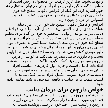
واقع می‌شود. اصلی‌ترین ترکیب این محصول دارچین است. از
خواص شگفت‌انگیز دارچین در افراد دیابتی می‌توان به تنظیم قند
خون اشاره کرد. این گیاه از افزایش ناگهانی سطح قند خون
جلوگیری کرده و توانایی منحصر به ‌فردی در تقلید از فعالیت
انسولین در جریان خون دارد.
افزایش و کاهش ناگهانی سطح قند خون برای افراد دیابتی
عواقب جدی برای سلامتی آن‌ها به دنبال دارد. اما حتی افراد غیر
دیابتی نیز می‌‌توانند از توانایی منحصر به فرد این گیاه برای تنظیم
سطح انسولین در بدن خود استفاده کنند. اگر سطح انسولین و
سطح قند خون در بدن متعادل باشد، شما کمتر به مصرف مواد
غذایی روی‌می‌آورید؛ این امر، احتمال پرخوری در شما را نیز به
طور موثری کاهش می‌‌دهد. چنانچه سطح فشار خون شما پایین
نیست و یا داروی خاصی مصرف نمی‌کنید می‌توانید از قرص
دارچین سینامودین دینه کمک بگیرید. ناگفته نماند جهت مشاهده
اطلاعات کامل، قیمت و خرید انواع قرص‌های مناسب افراد
دیابتی به منوی اصلی سایت مثبت سبز مراجعه نموده و بر روی
دسته بندی خرید اینترنتی مکمل افراد دیابتی کلیک نمایید تا
لیست
قیمت قرص دیابت
و کاهش قندخون به شما نمایش داده
شود.
خواص دارچین برای درمان دیابت
در گذشته و امروزه دارچین در طب سنتی به‌عنوان تنظیم کننده
قند خون مورد استفاده قرار می‌گرفته است. خواص دارویی
دارچین در تثبیت میزان قند خون بر کسی پوشیده نیست؛ به