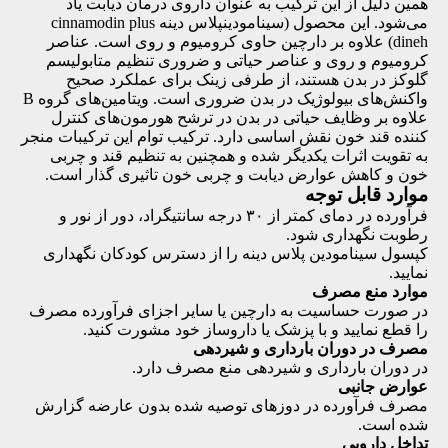
همین دلیل از این ترکیب به عنوان داروی درمان دیابت یاد
می‌شود. این محصول (سینامودینپلاس دینه cinnamodin plus
dineh) علاوه بر دارچین حاوی کرومیوم و روی است. عناصر
کرومیوم و روی و عناصر حیاتی و ضروری تنظیم متابولیسم
گلوکز در بدن هستند، از طرفی زینک برای عملکرد صحیح
واکنش‌های بیولوژیک در بدن ضروری است. ویتامین‌های گروه B
علاوه بر وظایف حیاتی در بدن در ترشح هورمون‌های کنترل
کننده قند خون نقش اساسی دارد. ترکیب توام این ترکیبات منجر
به تقویت اثرات یکدیگر شده و همچنین به تنظیم قند و چربی
خون و کاهش عوارض دیابت و چربی خون تاثیری گذار است.
موارد قابل توجه
فرآورده در دمای کمتر از ۳۰ درجه سانتیگراد، دور از نور و
رطوبت نگهداری شود.
کپسول سینامودین پلاس دینه را از دسترس کودکان نگهداری
نمایید.
موارد منع مصرف
در صورت حساسیت به دارچین یا سایر اجزای فرآورده مصرف
را قطع نمایید و با پزشک یا داروساز خود مشورت کنید.
مصرف در دوران بارداری و شیردهی
در دوران بارداری و شیردهی منع مصرف دارد.
عوارض جانبی
مصرف فرآورده در دوزهای توصیه شده بدون عارضه گزارش
شده است.
تداخل دارویی