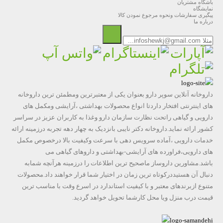
باشگاه مشتریان
نمایشگاه
پیگیری سفارشات ونحوه مرجوع نمودن کالا
درباره ما
داروخانه آنلاین سوپر دارو بعنوان یکی از معتبرترین ومطمئن ترین داروخانه
های اینترنتی افتخار داردتا انواع محصولات بهداشتی ،آرایشی ومکمل های
دارویی و گیاهی راتحت نظارت سازمان دارو وغذا به کاربران عزیز در سراسر
کشور ارائه نماید.داروخانه دکتر نایبی بانزدیک به چهار دهه تجربه درزمینه ارائه
خدمات دارویی ،آماده سرویس دهی با سرعت وکیفیت بالا درخصوص مکمل
های دارویی،فراورده های آرایشی-بهداشتی و داروهای گیاهی می
باشد.مشاورین داروساز ماصحیح ترین اطلاعات را درزمینه هرآنچه شمابه
دنبال آن هستیددرکوتاه ترین زمان در اختیار شما قرار خواهند داد.محصولات
متنوع ازبرندهای معتبر و با کیفیت استاندارد در اسرع وقت با مناسب ترین
قیمت درب منزل ویا محل کارشما تحویل خواهد گردید.