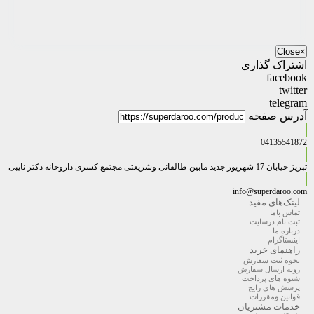
Close
×
اشتراک گذاری
facebook
twitter
telegram
آدرس صفحه
04135541872
تبریز خیابان 17 شهریور جدید مابین طالقانی وشریعتی مجتمع کسری داروخانه دکتر نایبی
info@superdaroo.com
لینک‌های مفید
تماس باما
ثبت نام درسایت
درباره ما
اینستاگرام
راهنمای خرید
نحوه ثبت سفارش
رویه ارسال سفارش
شیوه های پرداخت
پرسش هاي رايج
قوانین ومقررات
خدمات مشتریان