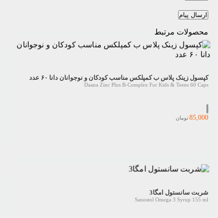
ارسال پیام
محصولات مرتبط
کپسول زینک پلاس ب کمپلکس مناسب کودکان و نوجوانان دانا ۶۰ عدد
Daana Zinc Plus B-Complex For Kids & Teens 60 Caps
85,000
تومان
شربت سانستول امگا3
Sanostol Omega 3 Syrup 155 ml