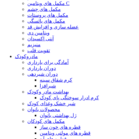
مکمل های ویتامین C
مکمل های چشم
مکمل های پروستات
مکمل های یائسگی
عضله سازی و افزایش قد
ویتامین دی
آنتی اکسیدان
منیزیم
تقویت قلب
مادروکودک
آمادگی برای بارداری
دوران بارداری
دوران شیردهی
کرم شقاق سینه
شیرافزا
بهداشت مادر وکودک
کرم ادرار سوختگی پای کودک
شیر خشک وغذای کودک
محصولات بانوان
ژل بهداشتی بانوان
مکمل های کودکان
قطره های خون ساز
قطره های مولتی ویتامین
قطره های آ.د