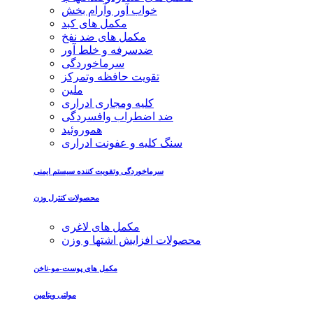
خواب آور وآرام بخش
مکمل های کبد
مکمل های ضد نفخ
ضدسرفه و خلط آور
سرماخوردگی
تقویت حافظه وتمرکز
ملین
کلیه ومجاری ادراری
ضد اضطراب وافسردگی
هموروئید
سنگ کلیه و عفونت ادراری
سرماخوردگی وتقویت کننده سیستم ایمنی
محصولات کنترل وزن
مکمل های لاغری
محصولات افزایش اشتها و وزن
مکمل های پوست-مو-ناخن
مولتی ویتامین