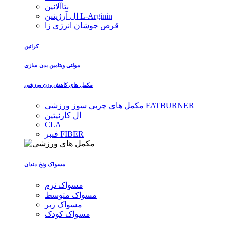
بتاآلانین
ال آرژینین L-Arginin
قرص جوشان انرژی زا
کراتین
مولتی ویتامین بدن سازی
مکمل های کاهش وزن ورزشی
مکمل های چربی سوز ورزشی FATBURNER
ال کارنیتین
CLA
فیبر FIBER
مسواک ونخ دندان
مسواک نرم
مسواک متوسط
مسواک زبر
مسواک کودک