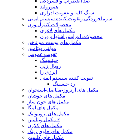
ضد اضطراب وافسردگی
هموروئید
سنگ کلیه و عفونت ادراری
سرماخوردگی وتقویت کننده سیستم ایمنی
محصولات کنترل وزن
مکمل های لاغری
محصولات افزایش اشتها و وزن
مکمل های پوست-مو-ناخن
مولتی ویتامین
تقویت عمومی
جینسینگ
رویال ژلی
انرژی زا
تقویت کننده سیستم ایمنی
رد جنسینگ
مکمل های آرتروز-مفاصل-استخوان
مکمل های جوشان
مکمل های خون ساز
مکمل های امگا
مکمل های پروبیوتیک
مکمل ویتامین E
مکمل های کلاژن
مکمل های حاوی زینک
مکمل های کلسیم