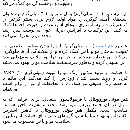
رطوبت و درخشندگی مو کمک می‌کند.
ال سیستئین (۱۰۰ میلی‌گرم) و ال متیونین (۳۰ میلی‌گرم) به عنوان
اسیدهای آمینه گوگرددار، مواد اولیه لازم برای سنتز کراتین را
فراهم کرده و به بازسازی موهای آسیب‌دیده و تقویت ناخن‌ها کمک
می‌کنند. این ترکیبات با افزایش جریان خون به پوست سر، رشد
مجدد مو را تحریک می‌کنند.
عصاره
دم اسب
(۱۰۰ میلی‌گرم) با دارا بودن سیلیس طبیعی، به
تقویت ساختار مو و ناخن کمک کرده و از شکنندگی آن‌ها جلوگیری
می‌کند. این عصاره همچنین با خواص ادرارآور ملایم، سم‌زدایی بدن
را تسهیل کرده و به‌طور غیرمستقیم سلامت مو را بهبود می‌بخشد.
PABA (۲۰ میلی‌گرم) با حمایت از تولید ملانین، رنگ مو را تثبیت
کرده و روند سفید شدن زودرس را کند می‌کند. این ماده با
محافظت از مو در برابر اشعه UV، به حفظ رنگ طبیعی مو کمک
می‌نماید.
هیر بیوتی یوروویتال
با فرمولاسیون متعادل، برای افرادی که به
دنبال درمان جامع ریزش مو، رشد مجدد و تقویت ناخن هستند،
مناسب است.
مکمل هیر بیوتی یوروویتال
با کاهش استرس
اکسیداتیو و بهبود متابولیسم، گزینه‌ای عالی برای حمایت از زیبایی و
سلامت مو و ناخن محسوب می‌شود.