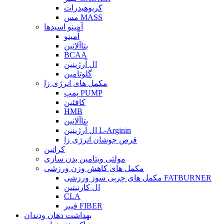
کربوهیدرات
مس MASS
آمینو اسیدها
آمینو
بتاآلانین
BCAA
ال آرژینین
گلوتامین
مکمل های انرژی زا
پمپ PUMP
کافئین
HMB
بتاآلانین
ال آرژینین L-Arginin
قرص جوشان انرژی زا
کراتین
مولتی ویتامین بدن سازی
مکمل های کاهش وزن ورزشی
مکمل های چربی سوز ورزشی FATBURNER
ال کارنیتین
CLA
فیبر FIBER
بهداشت دهان ودندان