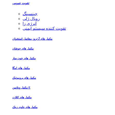
تقویت عمومی
جینسینگ
رویال ژلی
انرژی زا
تقویت کننده سیستم ایمنی
مکمل های آرتروز-مفاصل-استخوان
مکمل های جوشان
مکمل های خون ساز
مکمل های امگا
مکمل های پروبیوتیک
مکمل ویتامین E
مکمل های کلاژن
مکمل های حاوی زینک