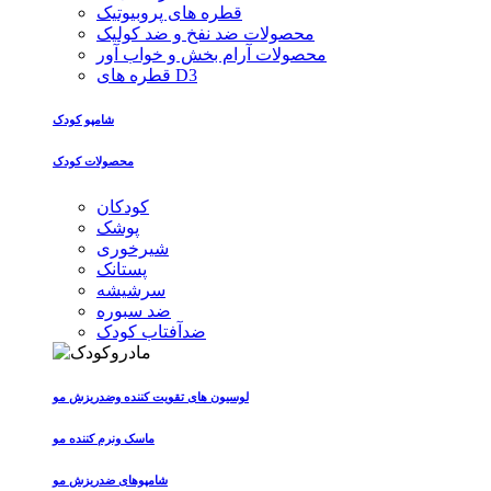
قطره های پروبیوتیک
محصولات ضد نفخ و ضد کولیک
محصولات آرام بخش و خواب آور
قطره های D3
شامپو کودک
محصولات کودک
کودکان
پوشک
شیرخوری
پستانک
سرشیشه
ضد سبوره
ضدآفتاب کودک
لوسیون های تقویت کننده وضدریزش مو
ماسک ونرم کننده مو
شامپوهای ضدریزش مو