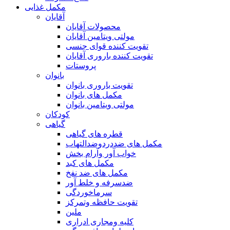
مکمل غذایی
آقایان
محصولات آقایان
مولتی ویتامین آقایان
تقویت کننده قوای جنسی
تقویت کننده باروری آقایان
پروستات
بانوان
تقویت باروری بانوان
مکمل های بانوان
مولتی ویتامین بانوان
کودکان
گیاهی
قطره های گیاهی
مکمل های ضددردوضدالتهاب
خواب آور وآرام بخش
مکمل های کبد
مکمل های ضد نفخ
ضدسرفه و خلط آور
سرماخوردگی
تقویت حافظه وتمرکز
ملین
کلیه ومجاری ادراری