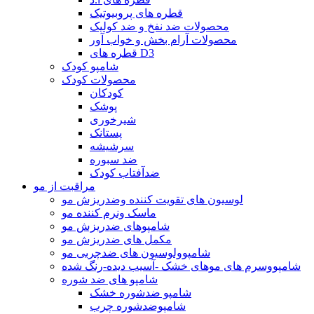
قطره های پروبیوتیک
محصولات ضد نفخ و ضد کولیک
محصولات آرام بخش و خواب آور
قطره های D3
شامپو کودک
محصولات کودک
کودکان
پوشک
شیرخوری
پستانک
سرشیشه
ضد سبوره
ضدآفتاب کودک
مراقبت از مو
لوسیون های تقویت کننده وضدریزش مو
ماسک ونرم کننده مو
شامپوهای ضدریزش مو
مکمل های ضدریزش مو
شامپوولوسیون های ضدچربی مو
شامپووسرم های موهای خشک -آسیب دیده-رنگ شده
شامپو های ضد شوره
شامپو ضدشوره خشک
شامپوضدشوره چرب