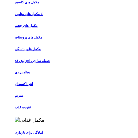
مکمل های کلسیم
مکمل های ویتامین C
مکمل های چشم
مکمل های پروستات
مکمل های یائسگی
عضله سازی و افزایش قد
ویتامین دی
آنتی اکسیدان
منیزیم
تقویت قلب
آمادگی برای بارداری