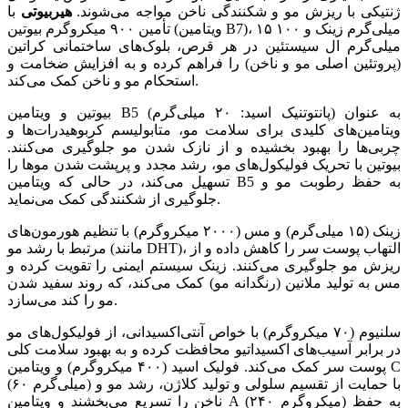
ژنتیکی با ریزش مو و شکنندگی ناخن مواجه می‌شوند.
هیربیوتی
با
تأمین ۹۰۰ میکروگرم بیوتین (ویتامین B7)، ۱۵ میلی‌گرم زینک و ۱۰۰
میلی‌گرم ال سیستئین در هر قرص، بلوک‌های ساختمانی کراتین
(پروتئین اصلی مو و ناخن) را فراهم کرده و به افزایش ضخامت و
استحکام مو و ناخن کمک می‌کند.
بیوتین و ویتامین B5 (پانتوتنیک اسید: ۲۰ میلی‌گرم) به عنوان
ویتامین‌های کلیدی برای سلامت مو، متابولیسم کربوهیدرات‌ها و
چربی‌ها را بهبود بخشیده و از نازک شدن مو جلوگیری می‌کنند.
بیوتین با تحریک فولیکول‌های مو، رشد مجدد و پرپشت شدن موها را
تسهیل می‌کند، در حالی که ویتامین B5 به حفظ رطوبت مو و
جلوگیری از شکنندگی کمک می‌نماید.
زینک (۱۵ میلی‌گرم) و مس (۲۰۰۰ میکروگرم) با تنظیم هورمون‌های
مرتبط با رشد مو (مانند DHT)، التهاب پوست سر را کاهش داده و از
ریزش مو جلوگیری می‌کنند. زینک سیستم ایمنی را تقویت کرده و
مس به تولید ملانین (رنگدانه مو) کمک می‌کند، که روند سفید شدن
مو را کند می‌سازد.
سلنیوم (۷۰ میکروگرم) با خواص آنتی‌اکسیدانی، از فولیکول‌های مو
در برابر آسیب‌های اکسیداتیو محافظت کرده و به بهبود سلامت کلی
پوست سر کمک می‌کند. فولیک اسید (۴۰۰ میکروگرم) و ویتامین C
(۶۰ میلی‌گرم) با حمایت از تقسیم سلولی و تولید کلاژن، رشد مو و
ناخن را تسریع می‌بخشند و ویتامین A (۲۴۰ میکروگرم) به حفظ