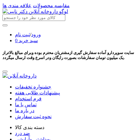
مقایسه محصولات
علاقه مندی ها
ورود
/
ثبت نام
سبد خرید
0
سایت سوپردارو آماده سفارش گیری ازمشتریان محترم بوده وبرای مبالغ بالاتراز
یک میلیون تومان سفارشات بصورت رایگان ودر اسرع وقت ارسال میگردد.
جشنواره تخفیفات
پیشنهادات طلایی هفته
فرم استخدام
تماس با ما
در باره ما
نحوه ثبت سفارش
دسته بندی کالا
ضد درد
بهداشتی وآرایشی