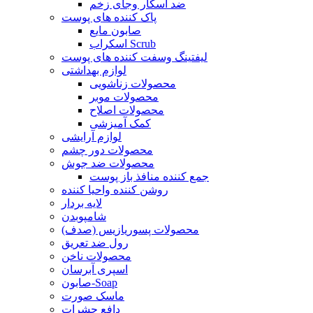
ضد اسکار وجای زخم
پاک کننده های پوست
صابون مایع
اسکراب Scrub
لیفتینگ وسفت کننده های پوست
لوازم بهداشتی
محصولات زناشویی
محصولات موبر
محصولات اصلاح
کمک آمیزشی
لوازم آرایشی
محصولات دور چشم
محصولات ضد جوش
جمع کننده منافذ باز پوست
روشن کننده واحیا کننده
لایه بردار
شامپوبدن
محصولات پسوریازیس (صدف)
رول ضد تعریق
محصولات ناخن
اسپری آبرسان
صابون-Soap
ماسک صورت
دافع حشرات