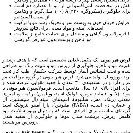
نقش در محافظت آنتی‌اکسیدانی از مو با عصاره دم اسب
(۱۰۰ میلی‌گرم) و ویتامین A (۲۴۰ میکروگرم) برای جلوگیری
از آسیب اکسیداتیو
افزایش جریان خون به پوست سر و تحریک رشد مو با ترکیب
اسیدهای آمینه و مواد معدنی برای نتایج سریع‌تر
با فرمولاسیون گیاهی و متعادل برای حمایت جامع از سلامت
مو، ناخن و پوست بدون عوارض گوارشی
قرص هیر بیوتی
یک مکمل غذایی تخصصی است که با هدف رشد و
تقویت مو و ناخن، جلوگیری از ریزش مو و تثبیت رنگ مو طراحی
شده و تحت لیسانس آلمان توسط شرکت حکیمان طب کار تحت
برند یوروویتال تولید می‌شود. قرص هیر بیوتی در گروه مراقبت مو
قرار دارد و در بسته‌بندی ۳۰ عددی با جعبه مقوایی عرضه شده و
برای افراد بالای ۱۸ سال مناسب است. فرمولاسیون
هیر بیوتی
با
ترکیب ویتامین‌ها (مانند بیوتین، فولیک اسید، ویتامین C و A)، مواد
معدنی (زینک، مس، سلنیوم)، اسیدهای آمینه (ال سیستئین، ال
متیونین)، پارا آمینو بنزوئیک اسید (PABA) و عصاره دم اسب،
گزینه‌ای مناسب برای افرادی است که به دنبال بهبود سلامت مو،
کاهش ریزش، پرپشت شدن موها و جلوگیری از سفید شدن
زودرس مو هستند.
حاوی ۹۰۰ میکروگرم بیوتین، ۱۵ میلی‌گرم
قرص hair beauty
هر