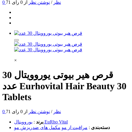
0 نظر
/
نوشتن نظر
از 0 رای
71
×
قرص هیر بیوتی یوروویتال 30
Eurhovital Hair Beauty 30
عدد
Tablets
0 نظر
/
نوشتن نظر
از 0 رای
71
یوروویتال EuRho Vital
برند
:
دسته‌بندی
:
مراقبت از مو
مکمل های ضدریزش مو