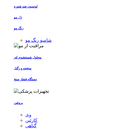
لوسیون ضد شوره
ژل مو
رنگ مو
شامپو رنگ مو
محلول شستشوی لنز
میخچه و زگیل
دستگاه فشار سنج
پروتئین
وی
کازئین
گیاهی