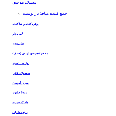
محصولات ضد جوش
جمع کننده منافذ باز پوست
روشن کننده واحیا کننده
لایه بردار
شامپوبدن
محصولات پسوریازیس (صدف)
رول ضد تعریق
محصولات ناخن
اسپری آبرسان
صابون-Soap
ماسک صورت
دافع حشرات