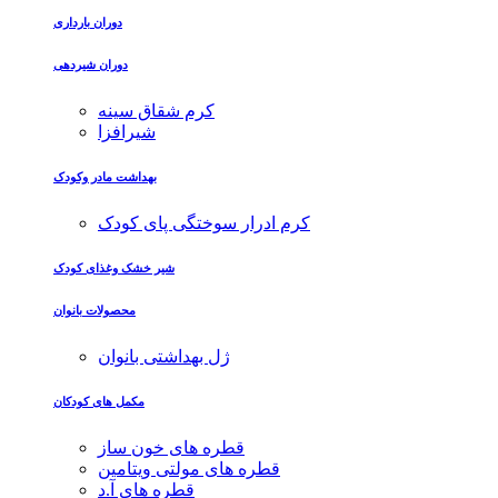
دوران بارداری
دوران شیردهی
کرم شقاق سینه
شیرافزا
بهداشت مادر وکودک
کرم ادرار سوختگی پای کودک
شیر خشک وغذای کودک
محصولات بانوان
ژل بهداشتی بانوان
مکمل های کودکان
قطره های خون ساز
قطره های مولتی ویتامین
قطره های آ.د