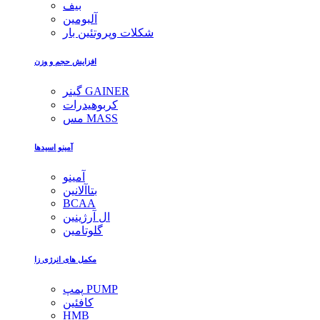
بیف
آلبومین
شکلات وپروتئین بار
افزایش حجم و وزن
گینر GAINER
کربوهیدرات
مس MASS
آمینو اسیدها
آمینو
بتاآلانین
BCAA
ال آرژینین
گلوتامین
مکمل های انرژی زا
پمپ PUMP
کافئین
HMB