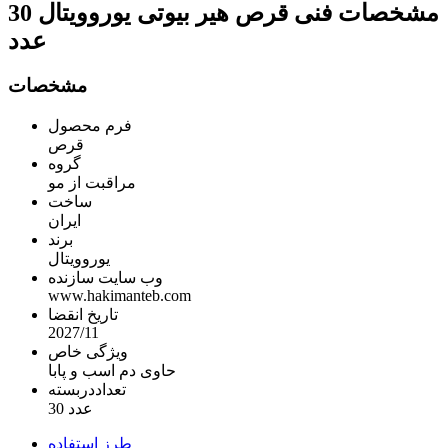
مشخصات فنی
قرص هیر بیوتی یوروویتال 30
عدد
مشخصات
فرم محصول
قرص
گروه
مراقبت از مو
ساخت
ایران
برند
یوروویتال
وب سایت سازنده
www.hakimanteb.com
تاریخ انقضا
2027/11
ویژگی خاص
حاوی دم اسب و پابا
تعداددربسته
30 عدد
طرز استفاده