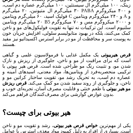
زینک، ۱۰۰ میلی‌گرم ال سیستئین، ۱۰۰ میلی‌گرم عصاره دم اسب،
۳۰ میلی‌گرم ال متیونین، ۲۰ میلی‌گرم PABA و ۴۰۰ میکروگرم
فولیک اسید، ۶۰ میلی‌گرم ویتامین C و ۲۴۰ میکروگرم ویتامین A و
۲۰ میلی‌گرم ویتامین B5 و ۲۰۰۰ میکروگرم مس و ۷۰ میکروگرم
سلنیوم است. این ترکیبات نه تنها به تقویت فولیکول‌های مو و ناخن
کمک می‌کنند، بلکه در بهبود متابولیسم سلولی، افزایش جریان خون
به پوست سر و محافظت از مو در برابر استرس اکسیداتیو نیز مفید
هستند.
قرص هیربیوتی
یک مکمل غذایی با فرمولاسیون علمی و گیاهی
است که برای مراقبت از مو و ناخن، جلوگیری از ریزش و نازک
شدن مو، و تثبیت رنگ مو طراحی شده است. قرص هیر بیوتی با
ترکیبی منحصربه‌فرد از ویتامین‌ها، مواد معدنی، اسیدهای آمینه و
عصاره دم اسب، به تحریک رشد مو، تقویت ساختار کراتین مو و
ناخن، و جلوگیری از روند سفید شدن مو کمک می‌کند.
قرص ریزش
مو هیر بیوتی
با طعم خنثی و قابلیت مصرف آسان، تجربه‌ای خوب و
بدون عوارض گوارشی برای مصرف‌کنندگان فراهم می‌کند.
هیر بیوتی برای چیست؟
یکی از مهم‌ترین
خواص قرص هیر بیوتی
، رشد و تقویت مو و ناخن
است. بسیاری از افراد به دلیل کمبود مواد مغذی، استرس یا عوامل