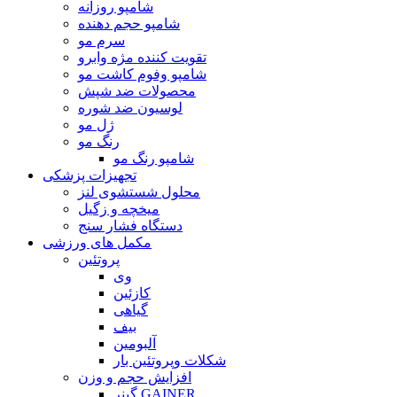
شامپو روزانه
شامپو حجم دهنده
سرم مو
تقویت کننده مژه وابرو
شامپو وفوم کاشت مو
محصولات ضد شپش
لوسیون ضد شوره
ژل مو
رنگ مو
شامپو رنگ مو
تجهیزات پزشکی
محلول شستشوی لنز
میخچه و زگیل
دستگاه فشار سنج
مکمل های ورزشی
پروتئین
وی
کازئین
گیاهی
بیف
آلبومین
شکلات وپروتئین بار
افزایش حجم و وزن
گینر GAINER