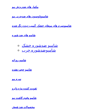
مکمل های ضدریزش مو
شامپوولوسیون های ضدچربی مو
شامپووسرم های موهای خشک -آسیب دیده-رنگ شده
شامپو های ضد شوره
شامپو ضدشوره خشک
شامپوضدشوره چرب
شامپو روزانه
شامپو حجم دهنده
سرم مو
تقویت کننده مژه وابرو
شامپو وفوم کاشت مو
محصولات ضد شپش