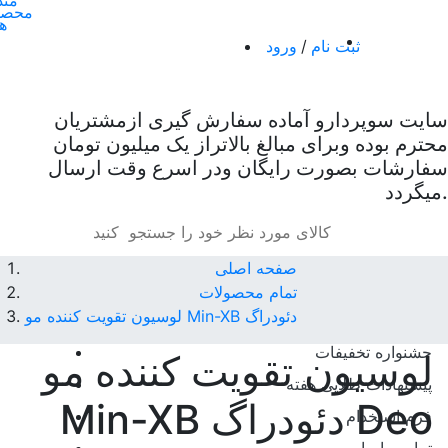
من
محصو
ه
ثبت نام
/
ورود
0
سبد خرید
سایت سوپردارو آماده سفارش گیری ازمشتریان
محترم بوده وبرای مبالغ بالاتراز یک میلیون تومان
سفارشات بصورت رایگان ودر اسرع وقت ارسال
میگردد.
صفحه اصلی
تمام محصولات
لوسیون تقویت کننده مو Min-XB دئودراگ
جشنواره تخفیفات
لوسیون تقویت کننده مو
پیشنهادات طلایی هفته
Deo
Min-XB دئودراگ
فرم استخدام