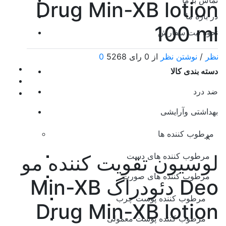
تماس با ما
Drug Min-XB lotion
در باره ما
100 ml
نحوه ثبت سفارش
0 نظر
/
نوشتن نظر
از 0 رای
5268
دسته بندی کالا
ضد درد
بهداشتی وآرایشی
مرطوب کننده ها
×
مرطوب کننده های دست
لوسیون تقویت کننده مو
مرطوب کننده های صورت
Deo
Min-XB دئودراگ
مرطوب کننده پوست چرب
Drug Min-XB lotion
مرطوب کننده پوست معمولی