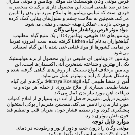
قرص مولتی وگان هولیستیکا یک
مولتی ویتامین
و مولتی مینرال
صد در صد طبیعی است. این محصول دارای ترکیبات منحصر به
فردی است که تمامی ویتامین‌ها و املاح مورد نیاز بدن را تامین
می‌کند. همچنین به سلامت چشم و سلول‌های بینایی کمک کرده
و موجب بازیابی عملکرد بهینه جسمی و ذهنی می‌شود.
مواد موثر قرص روکشدار مولتی وگان
ویتامین‌های D3 طبیعی: ویتامین D3 از یک منبع گیاه مطلوب
گیاهخواران به نام گیاه Lichen گرفته شده است. امروزه تقریبا
در تمامی کشورها از مواد غذایی غنی شده با این گیاه استفاده
می‌شود.
ویتامین E: ویتامین ای طبیعی در این محصول از برند هولیستیکا
یکی از بهترین و شناخته شده‌ترین آنتی اکسیدان‌ها است. این
ویتامین برخلاف انواع سنتتیک، از روغن‌های گیاهی گرفته شده و
به شکل بسیار کارآمد و موثرتر عمل می‌نماید.
آهن از منشا طبیعی گیاه Murraya Koeinigil: برگ‌های این گیاه
منشا طبیعی بسیاری از املاح ضروری از جمله آهن بوده و به
دریافت آهن مورد نیاز بدن کمک می‌کند.
منیزیم دریایی: منیزیم حاصل از آب دریا بسیاری از املاح کمیاب
مورد نیاز بدن را تامین می‌کند. همچنین منیزیم از پوکی استخوان
پیشگیری کرده و در تنظیم فشار خون، ضربان قلب و تنظیم قند
خون نقش موثری دارد.
موارد قابل توجه
مولتی وگان را درون جعبه و دور از نور و رطوبت، در دمای
کمتر از 25 درجه سانتی گراد نگهداری کنید.