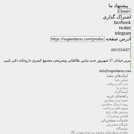
پیشنهاد ما
Close
×
اشتراک گذاری
facebook
twitter
telegram
آدرس صفحه
04135541872
تبریز خیابان 17 شهریور جدید مابین طالقانی وشریعتی مجتمع کسری داروخانه دکتر نایبی
info@superdaroo.com
لینک‌های مفید
تماس باما
ثبت نام درسایت
درباره ما
اینستاگرام
راهنمای خرید
نحوه ثبت سفارش
رویه ارسال سفارش
شیوه های پرداخت
پرسش هاي رايج
قوانین ومقررات
خدمات مشتریان
باشگاه مشتریان
نمایشگاه
پیگیری سفارشات ونحوه مرجوع نمودن کالا