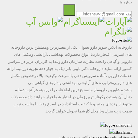
درباره ما
داروخانه آنلاین سوپر دارو بعنوان یکی از معتبرترین ومطمئن ترین داروخانه
های اینترنتی افتخار داردتا انواع محصولات بهداشتی ،آرایشی ومکمل های
دارویی و گیاهی راتحت نظارت سازمان دارو وغذا به کاربران عزیز در سراسر
کشور ارائه نماید.داروخانه دکتر نایبی بانزدیک به چهار دهه تجربه درزمینه ارائه
خدمات دارویی ،آماده سرویس دهی با سرعت وکیفیت بالا درخصوص مکمل
های دارویی،فراورده های آرایشی-بهداشتی و داروهای گیاهی می
باشد.مشاورین داروساز ماصحیح ترین اطلاعات را درزمینه هرآنچه شمابه
دنبال آن هستیددرکوتاه ترین زمان در اختیار شما قرار خواهند داد.محصولات
متنوع ازبرندهای معتبر و با کیفیت استاندارد در اسرع وقت با مناسب ترین
قیمت درب منزل ویا محل کارشما تحویل خواهد گردید.
کلیه حقوق این سایت متعلق به داروخانه آنلاین سوپردارو می باشد.