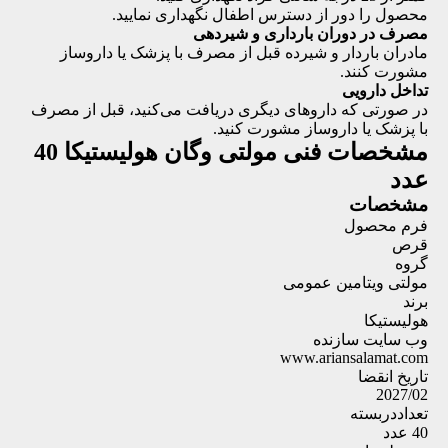
محصول را دور از دسترس اطفال نگهداری نمایید.
مصرف در دوران بارداری و شیردهی
مادران باردار و شیرده قبل از مصرف با پزشک یا داروساز
مشورت کنند.
تداخل دارویی
در صورتی که داروهای دیگری دریافت می‌کنید، قبل از مصرف
با پزشک یا داروساز مشورت کنید.
مشخصات فنی
مولتی وگان هولیستیکا 40
عدد
مشخصات
فرم محصول
قرص
گروه
مولتی ویتامین عمومی
برند
هولیستیکا
وب سایت سازنده
www.ariansalamat.com
تاریخ انقضا
2027/02
تعداددربسته
40 عدد