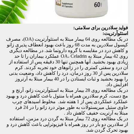
فواید سلادرین برای سلامتی:
استئوآرتریت:
در یک مطالعه روی 64 بیمار مبتلا به استئوآرتریت (OA)، مصرف
کپسول سلادرین به مدت 68 روز باعث بهبود انعطاف پذیری زانو
و کاهش درد در مقایسه با گروه دارونما شد. در مطالعه دیگری
روی 42 بیمار مبتلا به OA، Celadrin عملکرد بیماران را تا حد
زیادی بهبود بخشید. آنها همچنین تنها 30 دقیقه پس از استفاده از
آن درد و سفتی کمتری را در زانوهای خود تجربه کردند. کرم
سلادرین پس از 30 روز درمان، درد را کاهش داد، وضعیت بدنی
را بهبود بخشید و ثبات ایستادن را در 40 بیمار مبتلا به آرتروز
افزایش داد.
در یک مطالعه روی 28 بیمار مبتلا به استئوآرتریت زانو، آرنج و
مچ دست، کرم سلادرین همراه با منتول باعث کاهش درد و بهبود
عملکرد عملکردی پس از 1 هفته شد. مخلوط اسیدهای چرب
حاوی ستیل میریستولات به طور موثر درد زانو را در 24 فرد
مبتلا به آرتریت خفیف کاهش داد .
در یک مطالعه روی 72 بیمار مبتلا به گردن درد مزمن، استفاده
از سلادرین دو بار در روز همراه با فیزیوتراپی باعث کاهش درد و
بهبود تحرک گردن شد.