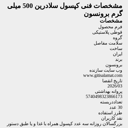
مشخصات فنی
کپسول سلادرین 500 میلی
گرم برونسون
مشخصات
فرم محصول
قوطی پلاستیکی
گروه
سلامت مفاصل
ساخت
ایران
برند
برونسون
وب سایت سازنده
www.gitisalamat.com
تاریخ انقضا
2026/03
پروانه بهداشتی
5740498323866173
تعداددربسته
30 عدد
طرز استفاده
نقد کاربران
بزرگسالان روزانه سه عدد کپسول همراه با غذا و یا طبق دستور