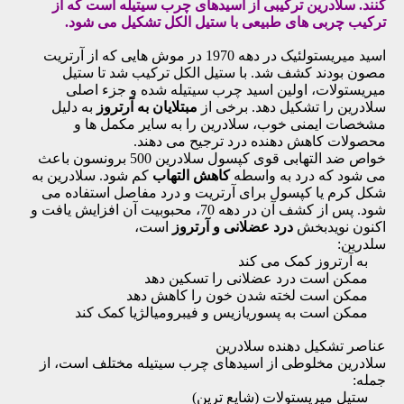
کنند. سلادرین ترکیبی از اسیدهای چرب سیتیله است که از
ترکیب چربی های طبیعی با ستیل الکل تشکیل می شود.
اسید میریستولئیک در دهه 1970 در موش هایی که از آرتریت
مصون بودند کشف شد. با ستیل الکل ترکیب شد تا ستیل
میریستولات، اولین اسید چرب سیتیله شده و جزء اصلی
سلادرین را تشکیل دهد. برخی از
مبتلایان به آرتروز
به دلیل
مشخصات ایمنی خوب، سلادرین را به سایر مکمل ها و
محصولات کاهش دهنده درد ترجیح می دهند.
خواص ضد التهابی قوی کپسول سلادرین 500 برونسون باعث
می شود که درد به واسطه
کاهش التهاب
کم شود. سلادرین به
شکل کرم یا کپسول برای آرتریت و درد مفاصل استفاده می
شود. پس از کشف آن در دهه 70، محبوبیت آن افزایش یافت و
اکنون نویدبخش
درد عضلانی و آرتروز
است،
سلدرین:
به آرتروز کمک می کند
ممکن است درد عضلانی را تسکین دهد
ممکن است لخته شدن خون را کاهش دهد
ممکن است به پسوریازیس و فیبرومیالژیا کمک کند
عناصر تشکیل دهنده سلادرین
سلادرین مخلوطی از اسیدهای چرب سیتیله مختلف است، از
جمله:
ستیل میریستولات (شایع ترین)