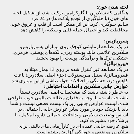
لخته شدن خون:
هنگامی که سلادرین با گلوکزامین ترکیب شد، از تشکیل لخته
های خون (با جلوگیری از تجمع پلاکت ها) در 24 فرد
سالم جلوگیری کرد. این اثر ممکن است از قلب و عروق خونی
محافظت کند و احتمال حمله قلبی و سکته را کاهش دهد.
پسوریازیس:
در یک مطالعه آزمایشی کوچک روی بیماران پسوریازیس،
سلادرین علائمی مانند پوسته‌ ریزی، لکه‌های پوستی، قرمزی،
خشکی، ترک‌ها و برآمدگی پوست را بهبود بخشید
فیبرومیالژیا:
در یک مطالعه غیر کنترل شده بر روی 13 بیمار مبتلا به
فیبرومیالژیا، ستیل میریستولات (جزء اصلی سلادرین) باعث
کاهش درد، خستگی و اختلالات خواب ناشی از این بیماری شد.
عوارض جانبی سلادرین و اقدامات احتیاطی:
به خاطر داشته باشید که مشخصات ایمنی سلادرین نسبتاً
ناشناخته است، با توجه به فقدان مطالعات بالینی خوب طراحی
شده. لیست عوارض جانبی زیر یک لیست قطعی نیست و شما
باید با پزشک خود در مورد سایر عوارض جانبی احتمالی، بر
اساس وضعیت سلامتی و تداخلات احتمالی دارو یا مکمل، با
پزشک خود مشورت کنید.
هیچ عارضه جانبی عمده ای در کارآزمایی های بالینی برای
سلادرین موضعی و خوراکی گزارش نشده است.