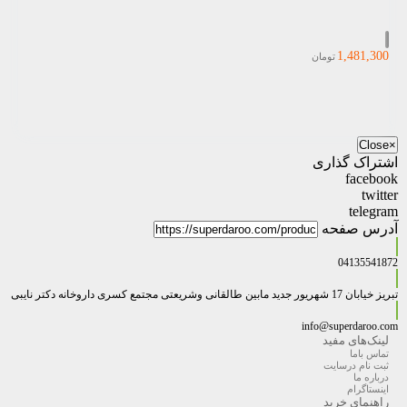
1,481,300
تومان
Close
×
اشتراک گذاری
facebook
twitter
telegram
آدرس صفحه
04135541872
تبریز خیابان 17 شهریور جدید مابین طالقانی وشریعتی مجتمع کسری داروخانه دکتر نایبی
info@superdaroo.com
لینک‌های مفید
تماس باما
ثبت نام درسایت
درباره ما
اینستاگرام
راهنمای خرید