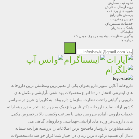
نحوه ثبت سفارش
رویه ارسال سفارش
شیوه های پرداخت
پرسش هاي رايج
قوانین ومقررات
خدمات مشتریان
باشگاه مشتریان
نمایشگاه
پیگیری سفارشات ونحوه مرجوع نمودن کالا
درباره ما
داروخانه آنلاین سوپر دارو بعنوان یکی از معتبرترین ومطمئن ترین داروخانه
های اینترنتی افتخار داردتا انواع محصولات بهداشتی ،آرایشی ومکمل های
دارویی و گیاهی راتحت نظارت سازمان دارو وغذا به کاربران عزیز در سراسر
کشور ارائه نماید.داروخانه دکتر نایبی بانزدیک به چهار دهه تجربه درزمینه ارائه
خدمات دارویی ،آماده سرویس دهی با سرعت وکیفیت بالا درخصوص مکمل
های دارویی،فراورده های آرایشی-بهداشتی و داروهای گیاهی می
باشد.مشاورین داروساز ماصحیح ترین اطلاعات را درزمینه هرآنچه شمابه
دنبال آن هستیددرکوتاه ترین زمان در اختیار شما قرار خواهند داد.محصولات