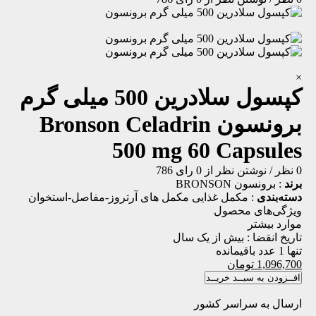
×
کپسول سلادرین 500 میلی گرم
برونسون
Bronson Celadrin
500 mg 60 Capsules
0 نظر
/
نوشتن نظر
از 0 رای
786
برند
:
برونسون BRONSON
دسته‌بندی
:
مکمل غذایی
مکمل های آرتروز-مفاصل-استخوان
ویژگی‌های محصول
موارد بیشتر
تاریخ انقضا :
بیش از یک سال
تنها 1 عدد باقیمانده
1,096,700
تومان
افــزودن به سبــد خریــد
ارسال به سراسر کشور