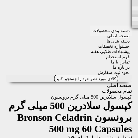
دسته بندی محصولات
صفحه اصلی
دسته بندی ها
جشنواره تخفیفات
پیشنهادات طلایی هفته
فرم استخدام
تماس با ما
در باره ما
نحوه ثبت سفارش
صفحه اصلی
تمام محصولات
کپسول سلادرین 500 میلی گرم برونسون
کپسول سلادرین 500 میلی گرم
برونسون
Bronson Celadrin
500 mg 60 Capsules
0 نظر
/
نوشتن نظر
از 0 رای
786