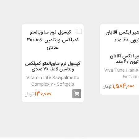
ر ایکس آقایان
قر
ون 60 عدد
کپسول نرم ساوپالمتو کمپلکس
ویتامین لایف ۳۰ عددی
Viva Tune Hair-
60 Tabs
Vitamin Life Sawpalmetto
Complex 30 Softgels
1,584,000
تومان
130,000
تومان