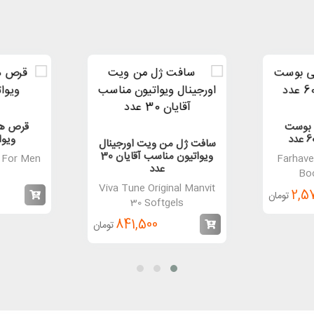
 بوست
قرص هی
ویواتی
سافت ژل من ویت اورجینال
ویواتیون مناسب آقایان 30
X For Men
Farhave
عدد
Bo
Viva Tune Original Manvit
2,57
تومان
30 Softgels
841,500
تومان