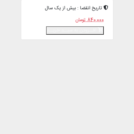
تاریخ انقضا :
بیش از یک سال
840,000
تومان
افــزودن به سبــد خریــد