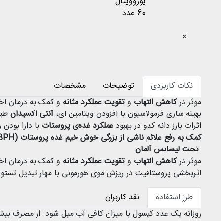
×
نکات کاربردی
توضیحات
مشخصات
موثر در
کاهش التهاب
و
تقویت عملکرد مثانه
و کمک به درمان اخت
بهینه سازی فرمولاسیون با افزودن ویتامین ای،
آنتی اکسیدان
طبی
اثرات بارز دانه کدو در بهبود
عملکرد غده‌ی پروستات
با دارا بودن رنگد
کمک به رفع علائم ناشی از بزرگی خوش خیم غده پروستات (BPH) به واسطه ی حضور فیتواسترول های کدو
تحت لیسانس آلمان
موثر در
کاهش التهاب
و
تقویت عملکرد مثانه
و کمک به درمان اخت
اثربخشی پروستافیت در ریزش موی هورمونی با مهار تبدیل تست
طرز استفاده
نقد کاربران
روزانه یک عدد کپسول با میزان کافی آب میل شود. از مصرف بی