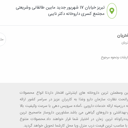
تبریز خیابان 17 شهریور جدید مابین طالقانی وشریعتی
مجتمع کسری داروخانه دکتر نایبی
تریان
ریان
رشات ونحوه مرجوع
رین ومطمئن ترین داروخانه های اینترنتی افتخار داردتا انواع محصولات
حت نظارت سازمان دارو وغذا به کاربران عزیز در سراسر کشور ارائه
ربه درزمینه ارائه خدمات دارویی ،آماده سرویس دهی با سرعت وکیفیت بالا
بهداشتی و داروهای گیاهی می باشد.مشاورین داروساز ماصحیح ترین
ددرکوتاه ترین زمان در اختیار شما قرار خواهند داد.محصولات متنوع
ت با مناسب ترین قیمت درب منزل ویا محل کارشما تحویل خواهد گردید.