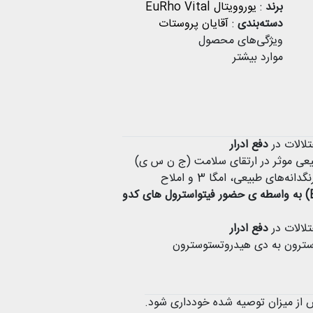
برند
:
یوروویتال EuRho Vital
دسته‌بندی
:
آقایان
پروستات
ویژگی‌های محصول
موارد بیشتر
لالات در
دفع ادرار
عی موثر در ارتقای سلامت (ج ن س ی)
انه‌های طبیعی، امگا 3 و املاح
لالات در
دفع ادرار
وسترون به دی هیدروتستوسترون
ش از میزان توصیه شده خودداری شود.