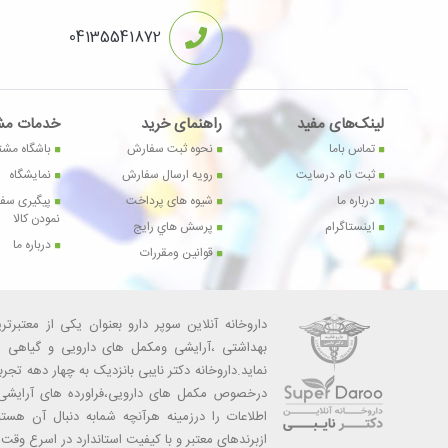
04135541872
لینک‌های مفید
راهنمای خرید
خدمات مش
تماس باما
نحوه ثبت سفارش
باشگاه مشت
ثبت نام درسایت
رویه ارسال سفارش
نمایشگاه
درباره ما
شیوه های پرداخت
پیگیری سفا
نمودن کالا
اینستاگرام
پرسش هاي رايج
درباره ما
قوانین ومقررات
داروخانه آنلاین سوپر دارو بعنوان یکی از معتبرت
بهداشتی ،آرایشی ومکمل های دارویی و گیاهی رات
نماید.داروخانه دکتر نایبی بانزدیک به چهار دهه تج
درخصوص مکمل های دارویی،فراورده های آرایشی-
اطلاعات را درزمینه هرآنچه شمابه دنبال آن هستی
ازبرندهای معتبر و با کیفیت استاندارد در اسرع وق