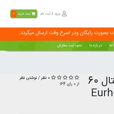
ورود
/
ثبت نام
سبد خرید
0
ات بصورت رایگان ودر اسرع وقت ارسال میگردد.
 ما
در باره ما
نحوه ثبت سفارش
کپسول پروستافیت یوروویتال 60
0 نظر
/
نوشتن نظر
از 0 رای
164
Eurh