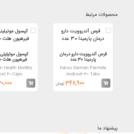
محصولات مرتبط
قرص آندروویت دارو درمان
کپسول موتیلیتی
پارمیدا 30 عدد
فیرهیون هلث 60 عدد
n Health Motility
Darou Darman Parmida
ost 60 Caps
Androvit 30 Tabs
0,000
348,900
تومان
پیشنهاد ما