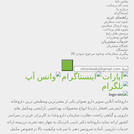
تماس باما
ثبت نام درسایت
درباره ما
اینستاگرام
راهنمای خرید
نحوه ثبت سفارش
رویه ارسال سفارش
شیوه های پرداخت
پرسش هاي رايج
قوانین ومقررات
خدمات مشتریان
باشگاه مشتریان
نمایشگاه
پیگیری سفارشات ونحوه مرجوع نمودن کالا
درباره ما
داروخانه آنلاین سوپر دارو بعنوان یکی از معتبرترین ومطمئن ترین داروخانه
های اینترنتی افتخار داردتا انواع محصولات بهداشتی ،آرایشی ومکمل های
دارویی و گیاهی راتحت نظارت سازمان دارو وغذا به کاربران عزیز در سراسر
کشور ارائه نماید.داروخانه دکتر نایبی بانزدیک به چهار دهه تجربه درزمینه ارائه
خدمات دارویی ،آماده سرویس دهی با سرعت وکیفیت بالا درخصوص مکمل