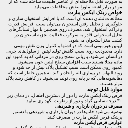
به صورت قابل ملاحظه‌ای از عناصر طبیعت ساخته شده که از
مو در برابر اشعه ماورا بنفش محافظت می‌نماید.
خواص زینک ایکس مارت
مطالعات نشان دهنده آن است که با افزایش استخوان سازی و
جلوگیری از تحلیل رفتن استخوان می‌توان سبب افزایش قدرت
و تراکم استخوان شد. مصرف روی همچنین با مهار نشانگرهای
تحلیل استخوانی قادر به سرکوب فعالیت تجزیه استخوان در
کشت مغز استخوان می‌شود.
لیپتین هورمونی است که در اشتها و کنترل وزن نقش مهمی
دارد. محدودیت روی سبب کاهش تولید لپتین از سلول‌های چربی
در انسان می‌شود. بازیابی سطح روی در مردانی که به کمبود این
ماده مبتلا هستند سبب افزایش سطح لپتین خون می‌شود.
کمبود روی ممکن است سبب تشکیل پلاک بیش از حد شود و
روند التهاب در بیماری لثه را حادتر کند. به همین خاطر است که
دهانشویه‌هایی که بر پایه روی تولید می‌شوند در کاهش رشد پلاک
موثر هستند.
موارد قابل توجه
قرص زینک ایکس مارت را دور از دسترس اطفال، در دمای زیر
۳۰ درجه سانتی گراد و دور از رطوبت نگهداری نمایید.
مصرف در دوران بارداری و شیردهی
توصیه می‌شود خانم‌ها در دوران بارداری و شیردهی با دستور
پزشک قرص ایکس مارت را مصرف کنند.
عوارض قرص ایکس مارت
تاکنون عارضه جانبی خاصی برای ایکس مارت زینک گزارش